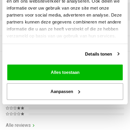
en om ons websiteverkeer te analyseren. Ook delen we
informatie over uw gebruik van onze site met onze
DELEN:
partners voor social media, adverteren en analyse. Deze
partners kunnen deze gegevens combineren met andere
Productomschrijving
informatie die u aan ze heeft verstrekt of die ze hebben
verzameld op basis van uw gebruik van hun services.
Gerelateerde producten
Details tonen
0
STERREN OP BASIS VAN
0
BEOORDELINGEN
Alles toestaan
0
Reviews
Aanpassen
Alle reviews