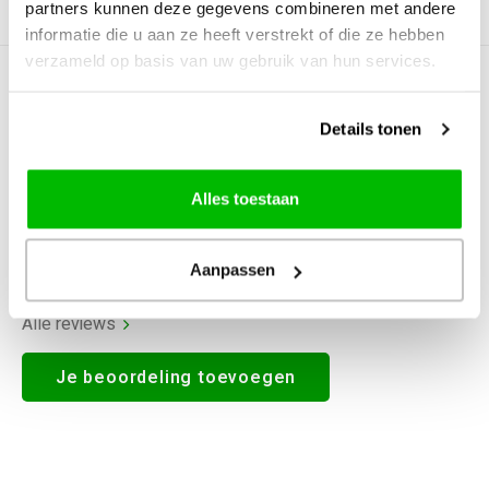
partners kunnen deze gegevens combineren met andere
Productomschrijving
informatie die u aan ze heeft verstrekt of die ze hebben
verzameld op basis van uw gebruik van hun services.
0
STERREN OP BASIS VAN
0
BEOORDELINGEN
Details tonen
0
Reviews
Alles toestaan
Aanpassen
Alle reviews
Je beoordeling toevoegen