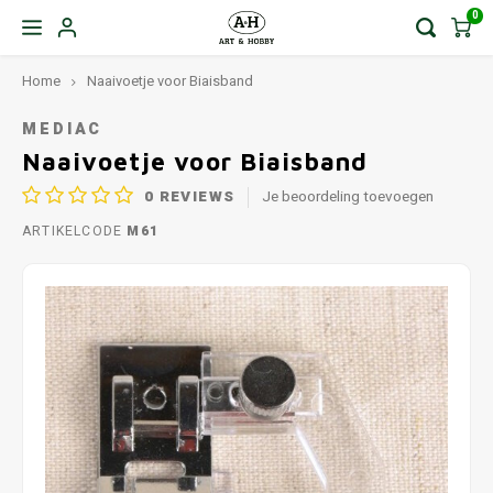
0
Home
Naaivoetje voor Biaisband
MEDIAC
Naaivoetje voor Biaisband
0
REVIEWS
Je beoordeling toevoegen
ARTIKELCODE
M61