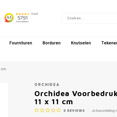
Fournituren
Borduren
Knutselen
Tekenen
1 cm
ORCHIDEA
Orchidea Voorbedruk
11 x 11 cm
0
REVIEWS
Je beoordeling 