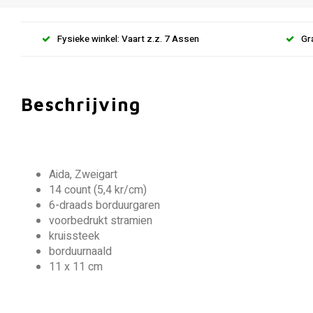
Fysieke winkel: Vaart z.z. 7 Assen
Gr
Beschrijving
Aida, Zweigart
14 count (5,4 kr/cm)
6-draads borduurgaren
voorbedrukt stramien
kruissteek
borduurnaald
11 x 11 cm