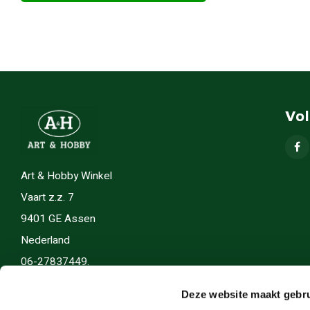
Vo
Art & Hobby Winkel
Vaart z.z. 7
9401 GE Assen
Nederland
06-27837449.
info(@)artenhobby.nl.
Deze website maakt gebru