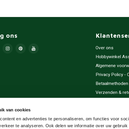
lg ons
Klantense
Over ons
Hobbywinkel As
Algemene voorw
Privacy Policy -
Betaalmethoden
Verzenden & ret
Contact/Opening
Sitemap
ik van cookies
Cadeaubonnen
ontent en advertenties te personaliseren, om functies voor soci
erkeer te analyseren. Ook delen we informatie over uw gebruik 
Inlijsten