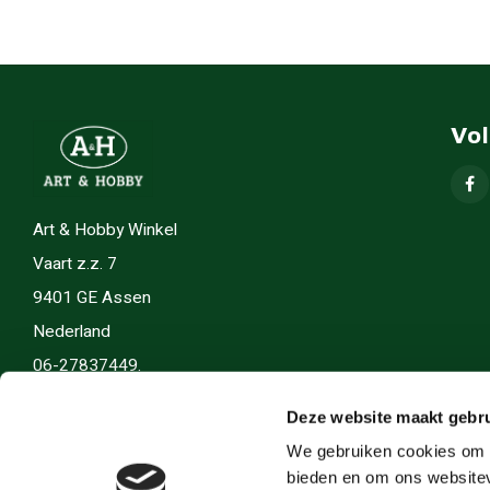
Vo
Art & Hobby Winkel
Vaart z.z. 7
9401 GE Assen
Nederland
06-27837449.
info(@)artenhobby.nl.
Deze website maakt gebru
We gebruiken cookies om c
bieden en om ons websitev