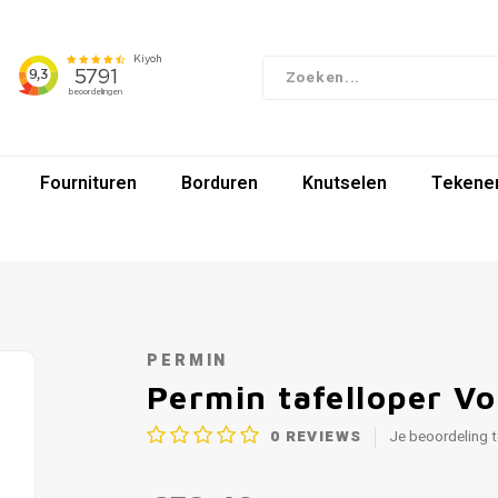
Fournituren
Borduren
Knutselen
Tekenen
PERMIN
Permin tafelloper V
0
REVIEWS
Je beoordeling 