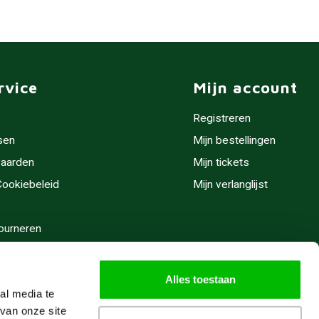
rvice
Mijn account
Registreren
sen
Mijn bestellingen
aarden
Mijn tickets
 Cookiebeleid
Mijn verlanglijst
ourneren
stijden
Alles toestaan
al media te
van onze site