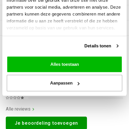
informatie over uw gebruik van onze site met onze
partners voor social media, adverteren en analyse. Deze
Tags
partners kunnen deze gegevens combineren met andere
informatie die u aan ze heeft verstrekt of die ze hebben
verzameld op basis van uw gebruik van hun services.
Gerelateerde producten
Details tonen
0
STERREN OP BASIS VAN
0
BEOORDELINGEN
0
Reviews
Alles toestaan
Aanpassen
Alle reviews
Je beoordeling toevoegen