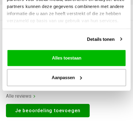
partners kunnen deze gegevens combineren met andere
Productomschrijving
informatie die u aan ze heeft verstrekt of die ze hebben
verzameld op basis van uw gebruik van hun services.
0
STERREN OP BASIS VAN
0
BEOORDELINGEN
Details tonen
0
Reviews
Alles toestaan
Aanpassen
Alle reviews
Je beoordeling toevoegen