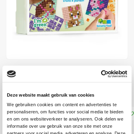
€11,95
DIRECT LEVERBAAR
Deze website maakt gebruik van cookies
Maak 5 verschillende Pixelpatroontjes
Lees meer
We gebruiken cookies om content en advertenties te
personaliseren, om functies voor social media te bieden
Toevoegen aan winkelwagen
en om ons websiteverkeer te analyseren. Ook delen we
informatie over uw gebruik van onze site met onze
DELEN:
partners voor social media, adverteren en analyse. Deze