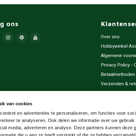
lg ons
Klantense
Over ons
Hobbywinkel As
Algemene voorw
Privacy Policy -
Betaalmethoden
Verzenden & ret
Contact/Opening
Sitemap
ik van cookies
Cadeaubonnen
ontent en advertenties te personaliseren, om functies voor soci
erkeer te analyseren. Ook delen we informatie over uw gebruik 
Inlijsten
cial media, adverteren en analyse. Deze partners kunnen deze
Servicegebieden
ormatie die u aan ze heeft verstrekt of die ze hebben verzameld