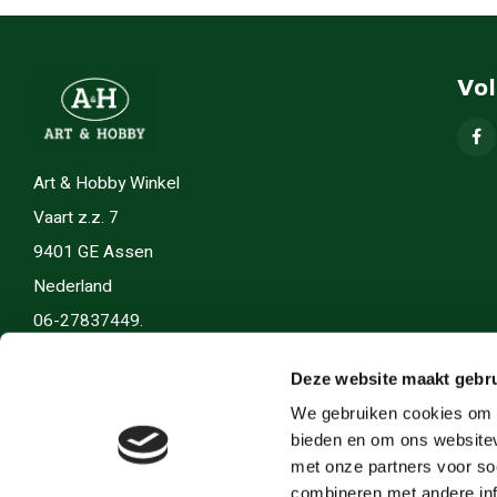
Vo
Art & Hobby Winkel
Vaart z.z. 7
9401 GE Assen
Nederland
06-27837449.
info(@)artenhobby.nl.
Deze website maakt gebru
We gebruiken cookies om c
bieden en om ons websitev
met onze partners voor so
combineren met andere inf