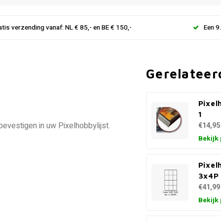
atis verzending vanaf: NL € 85,- en BE € 150,-
Een 9
Gerelateer
Pixelh
1
vestigen in uw Pixelhobbylijst.
€14,95
Bekijk
Pixel
3x4P
€41,99
Bekijk