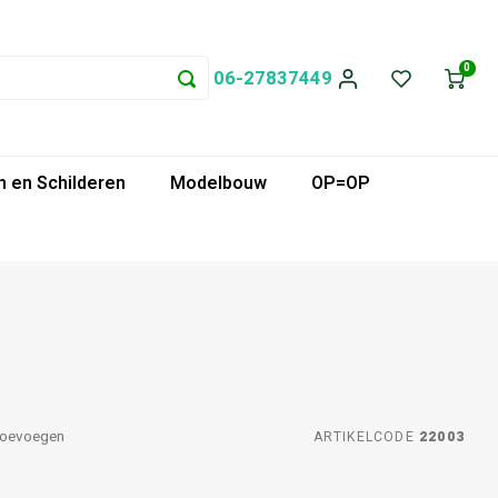
0
06-27837449
 en Schilderen
Modelbouw
OP=OP
toevoegen
ARTIKELCODE
22003