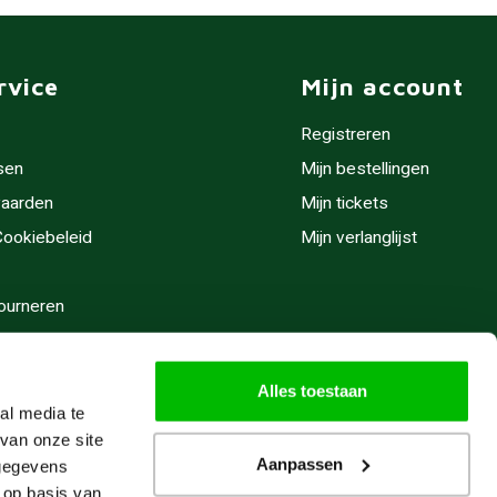
rvice
Mijn account
Registreren
sen
Mijn bestellingen
aarden
Mijn tickets
 Cookiebeleid
Mijn verlanglijst
ourneren
stijden
Alles toestaan
al media te
van onze site
Aanpassen
 gegevens
 op basis van