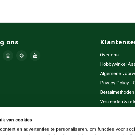
lg ons
Klantense
Over ons
Hobbywinkel As
Algemene voorw
Privacy Policy -
Betaalmethoden
Verzenden & ret
Contact/Opening
Sitemap
ik van cookies
Cadeaubonnen
ontent en advertenties te personaliseren, om functies voor soci