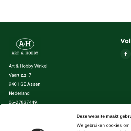
Vo
Art & Hobby Winkel
Vaart z.z. 7
9401 GE Assen
Nederland
06-27837449.
info(@)artenhobby.nl.
Deze website maakt gebru
We gebruiken cookies om c