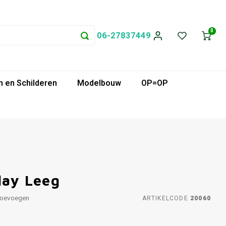
0
06-27837449
 en Schilderen
Modelbouw
OP=OP
lay Leeg
toevoegen
ARTIKELCODE
20060