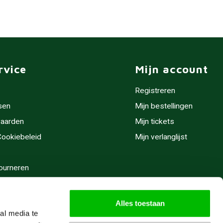
rvice
Mijn account
Registreren
sen
Mijn bestellingen
aarden
Mijn tickets
 Cookiebeleid
Mijn verlanglijst
ourneren
stijden
Alles toestaan
al media te