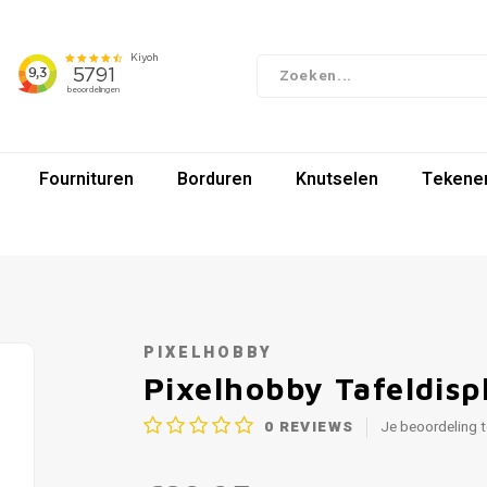
Fournituren
Borduren
Knutselen
Tekenen
PIXELHOBBY
Pixelhobby Tafeldisp
0
REVIEWS
Je beoordeling 