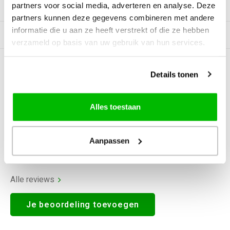
partners voor social media, adverteren en analyse. Deze
Productomschrijving
partners kunnen deze gegevens combineren met andere
informatie die u aan ze heeft verstrekt of die ze hebben
Gerelateerde producten
verzameld op basis van uw gebruik van hun services.
0
STERREN OP BASIS VAN
0
Details tonen
BEOORDELINGEN
0
Reviews
Alles toestaan
Aanpassen
Alle reviews
Je beoordeling toevoegen