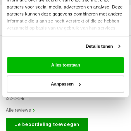
partners voor social media, adverteren en analyse. Deze
Productomschrijving
partners kunnen deze gegevens combineren met andere
informatie die u aan ze heeft verstrekt of die ze hebben
Gerelateerde producten
verzameld op basis van uw gebruik van hun services.
Details tonen
0
STERREN OP BASIS VAN
0
BEOORDELINGEN
0
Reviews
Alles toestaan
Aanpassen
Alle reviews
Je beoordeling toevoegen