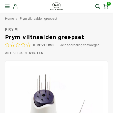
0
Home
Prym viltnaalden greepset
PRYM
Prym viltnaalden greepset
0
REVIEWS
Je beoordeling toevoegen
ARTIKELCODE
610.155