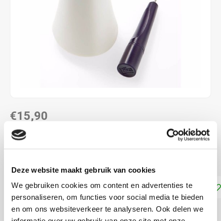
€15,90
DIRECT LEVERBAAR
Geschikt voor 7 viltnaalden
Lees meer
Deze website maakt gebruik van cookies
We gebruiken cookies om content en advertenties te
Toevoegen aan winkelwagen
personaliseren, om functies voor social media te bieden
en om ons websiteverkeer te analyseren. Ook delen we
DELEN:
informatie over uw gebruik van onze site met onze