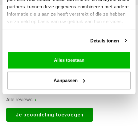
partners kunnen deze gegevens combineren met andere
Productomschrijving
informatie die u aan ze heeft verstrekt of die ze hebben
verzameld op basis van uw gebruik van hun services.
0
STERREN OP BASIS VAN
0
BEOORDELINGEN
Details tonen
0
Reviews
Alles toestaan
Aanpassen
Alle reviews
Je beoordeling toevoegen