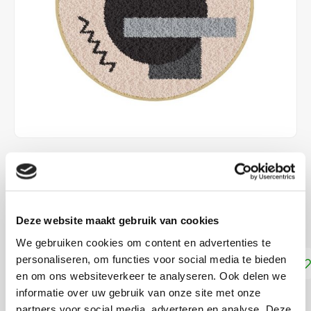
€28,95
DIRECT LEVERBAAR
Deze website maakt gebruik van cookies
Puch knutselpakket
Lees meer
We gebruiken cookies om content en advertenties te
personaliseren, om functies voor social media te bieden
Toevoegen aan winkelwagen
en om ons websiteverkeer te analyseren. Ook delen we
informatie over uw gebruik van onze site met onze
DELEN:
partners voor social media, adverteren en analyse. Deze