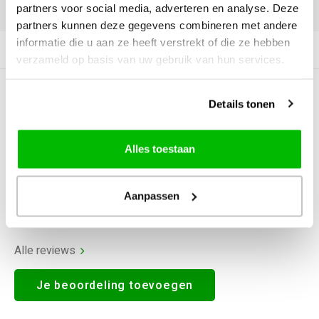
partners voor social media, adverteren en analyse. Deze
DELEN:
partners kunnen deze gegevens combineren met andere
informatie die u aan ze heeft verstrekt of die ze hebben
Productomschrijving
verzameld op basis van uw gebruik van hun services.
0
STERREN OP BASIS VAN
0
Details tonen
BEOORDELINGEN
0
Reviews
Alles toestaan
Aanpassen
Alle reviews
Je beoordeling toevoegen