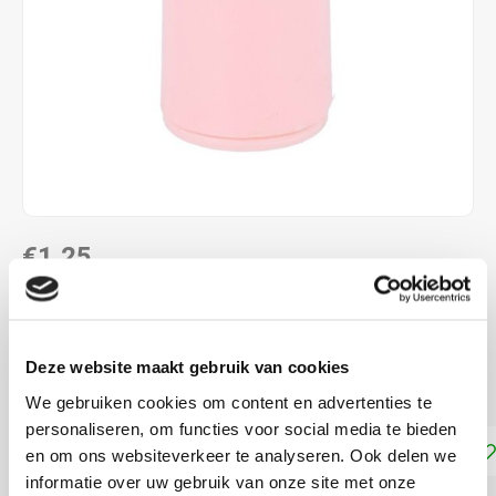
€1,25
DIRECT LEVERBAAR
Rammelaar voor het zelf breien en haken van knuffels
Deze website maakt gebruik van cookies
Lees meer
We gebruiken cookies om content en advertenties te
personaliseren, om functies voor social media te bieden
Toevoegen aan winkelwagen
en om ons websiteverkeer te analyseren. Ook delen we
informatie over uw gebruik van onze site met onze