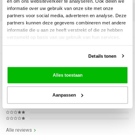
en om ons websiteverkeer te analyseren. Ook delen we
informatie over uw gebruik van onze site met onze
DELEN:
partners voor social media, adverteren en analyse. Deze
partners kunnen deze gegevens combineren met andere
Productomschrijving
informatie die u aan ze heeft verstrekt of die ze hebben
verzameld op basis van uw gebruik van hun services.
Gerelateerde producten
Details tonen
0
STERREN OP BASIS VAN
0
BEOORDELINGEN
Alles toestaan
0
Reviews
Aanpassen
Alle reviews