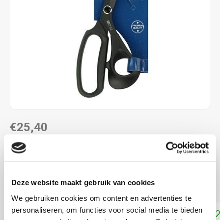
€25,40
DIRECT LEVERBAAR
Geschikt voor het knippen van stof en papier na elkaar
Deze website maakt gebruik van cookies
Lees meer
We gebruiken cookies om content en advertenties te
personaliseren, om functies voor social media te bieden
Toevoegen aan winkelwagen