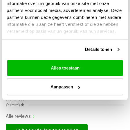
DELEN:
informatie over uw gebruik van onze site met onze
partners voor social media, adverteren en analyse. Deze
partners kunnen deze gegevens combineren met andere
Productomschrijving
informatie die u aan ze heeft verstrekt of die ze hebben
verzameld op basis van uw gebruik van hun services.
Gerelateerde producten
Details tonen
0
STERREN OP BASIS VAN
0
BEOORDELINGEN
0
Reviews
Alles toestaan
Aanpassen
Alle reviews