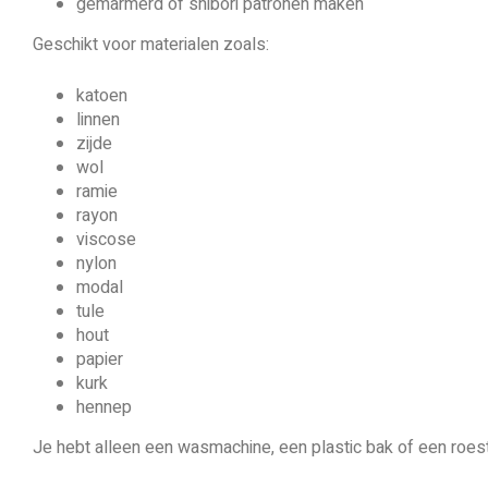
gemarmerd of shibori patronen maken
Geschikt voor materialen zoals:
katoen
linnen
zijde
wol
ramie
rayon
viscose
nylon
modal
tule
hout
papier
kurk
hennep
Je hebt alleen een wasmachine, een plastic bak of een roest