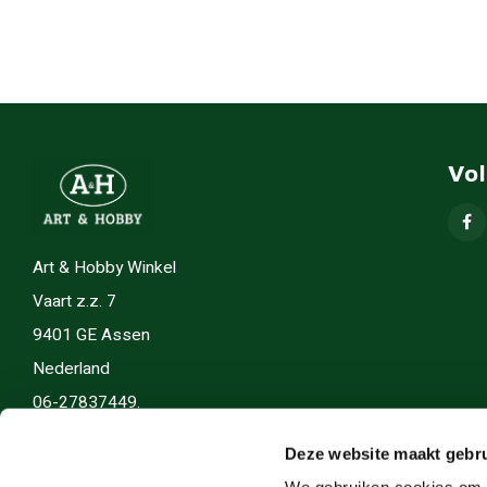
Vo
Art & Hobby Winkel
Vaart z.z. 7
9401 GE Assen
Nederland
06-27837449.
info(@)artenhobby.nl.
Deze website maakt gebru