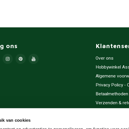
lg ons
Klantense
Over ons
Hobbywinkel As
Algemene voorw
Privacy Policy -
Betaalmethoden
Verzenden & ret
Contact/Opening
Sitemap
ik van cookies