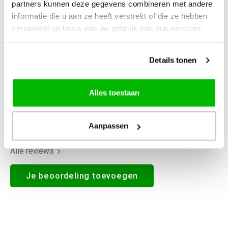
partners kunnen deze gegevens combineren met andere
Productomschrijving
informatie die u aan ze heeft verstrekt of die ze hebben
verzameld op basis van uw gebruik van hun services.
0
STERREN OP BASIS VAN
0
BEOORDELINGEN
Details tonen
0
Reviews
Alles toestaan
Aanpassen
Alle reviews
Je beoordeling toevoegen