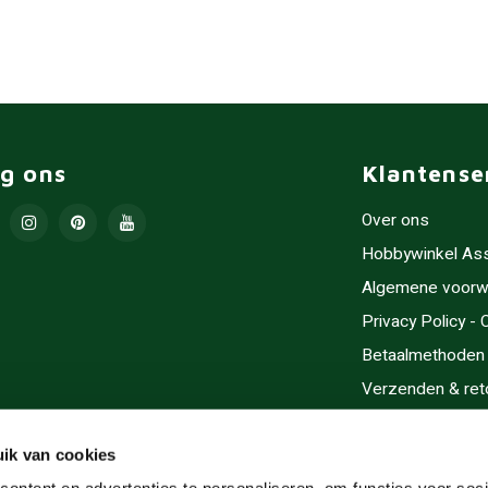
lg ons
Klantense
Over ons
Hobbywinkel As
Algemene voorw
Privacy Policy -
Betaalmethoden
Verzenden & ret
Contact/Opening
Sitemap
ik van cookies