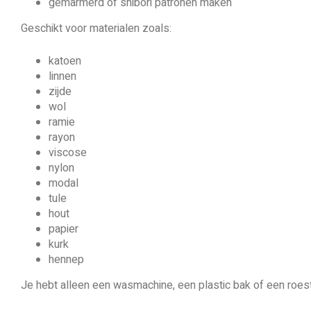
gemarmerd of shibori patronen maken
Geschikt voor materialen zoals:
katoen
linnen
zijde
wol
ramie
rayon
viscose
nylon
modal
tule
hout
papier
kurk
hennep
Je hebt alleen een wasmachine, een plastic bak of een roest