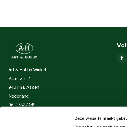
Vo
Art & Hobby Winkel
Vaart z.z. 7
9401 GE Assen
Nederland
06-27837449.
info(@)artenhobby.nl.
Deze website maakt gebru