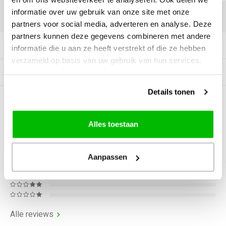
informatie over uw gebruik van onze site met onze
DELEN:
partners voor social media, adverteren en analyse. Deze
partners kunnen deze gegevens combineren met andere
Productomschrijving
informatie die u aan ze heeft verstrekt of die ze hebben
verzameld op basis van uw gebruik van hun services.
Gerelateerde producten
Details tonen
0
STERREN OP BASIS VAN
0
BEOORDELINGEN
Alles toestaan
0
Reviews
Aanpassen
Alle reviews