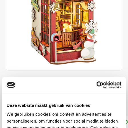
€43,99
DIRECT LEVERBAAR
ca. 21,8 x 13,6 x 24,7 cm
Lees meer
Deze website maakt gebruik van cookies
We gebruiken cookies om content en advertenties te
personaliseren, om functies voor social media te bieden
Toevoegen aan winkelwagen
en om ons websiteverkeer te analyseren. Ook delen we