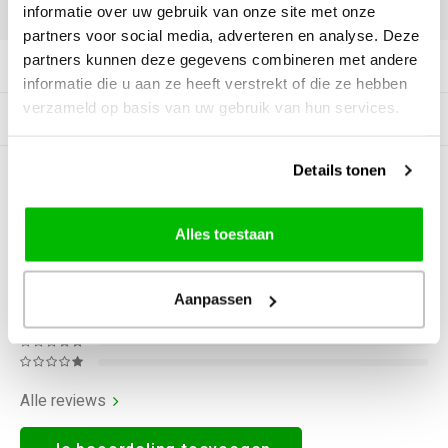
DELEN:
informatie over uw gebruik van onze site met onze
partners voor social media, adverteren en analyse. Deze
partners kunnen deze gegevens combineren met andere
Productomschrijving
informatie die u aan ze heeft verstrekt of die ze hebben
verzameld op basis van uw gebruik van hun services.
Gerelateerde producten
Details tonen
0
STERREN OP BASIS VAN
0
BEOORDELINGEN
0
Reviews
Alles toestaan
Aanpassen
Alle reviews