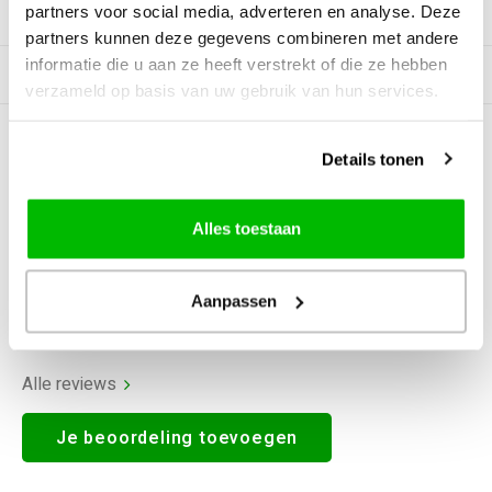
partners voor social media, adverteren en analyse. Deze
Productomschrijving
partners kunnen deze gegevens combineren met andere
informatie die u aan ze heeft verstrekt of die ze hebben
Gerelateerde producten
verzameld op basis van uw gebruik van hun services.
0
STERREN OP BASIS VAN
0
Details tonen
BEOORDELINGEN
0
Reviews
Alles toestaan
Aanpassen
Alle reviews
Je beoordeling toevoegen