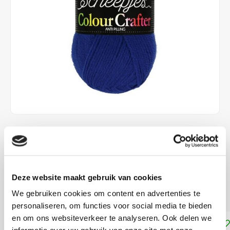
€3,82
€4,25
DIRECT LEVERBAAR
100% Acryl brei- en haakgaren met pendikte 4 mm
Lees
Deze website maakt gebruik van cookies
meer
We gebruiken cookies om content en advertenties te
personaliseren, om functies voor social media te bieden
en om ons websiteverkeer te analyseren. Ook delen we
Toevoegen aan winkelwagen