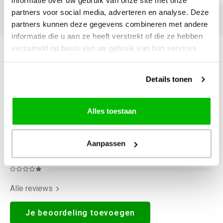
informatie over uw gebruik van onze site met onze
partners voor social media, adverteren en analyse. Deze
DELEN:
partners kunnen deze gegevens combineren met andere
informatie die u aan ze heeft verstrekt of die ze hebben
verzameld op basis van uw gebruik van hun services.
Productomschrijving
Details tonen
0
STERREN OP BASIS VAN
0
BEOORDELINGEN
0
Reviews
Alles toestaan
Aanpassen
Alle reviews
Je beoordeling toevoegen