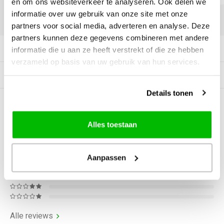
en om ons websiteverkeer te analyseren. Ook delen we
informatie over uw gebruik van onze site met onze
DELEN:
partners voor social media, adverteren en analyse. Deze
partners kunnen deze gegevens combineren met andere
Productomschrijving
informatie die u aan ze heeft verstrekt of die ze hebben
verzameld op basis van uw gebruik van hun services.
Gerelateerde producten
Details tonen
0
STERREN OP BASIS VAN
0
BEOORDELINGEN
Alles toestaan
0
Reviews
Aanpassen
Alle reviews