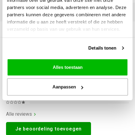
informatie over uw gebruik van onze site met onze
partners voor social media, adverteren en analyse. Deze
DELEN:
partners kunnen deze gegevens combineren met andere
informatie die u aan ze heeft verstrekt of die ze hebben
verzameld op basis van uw gebruik van hun services.
Productomschrijving
Details tonen
0
STERREN OP BASIS VAN
0
BEOORDELINGEN
0
Reviews
Alles toestaan
Aanpassen
Alle reviews
Je beoordeling toevoegen