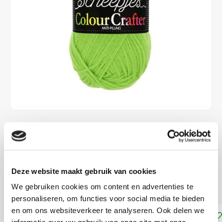
€3,82
€4,25
DIRECT LEVERBAAR
100% Acryl brei- en haakgaren met pendikte 4 mm
Lees
Deze website maakt gebruik van cookies
meer
We gebruiken cookies om content en advertenties te
personaliseren, om functies voor social media te bieden
en om ons websiteverkeer te analyseren. Ook delen we
Toevoegen aan winkelwagen