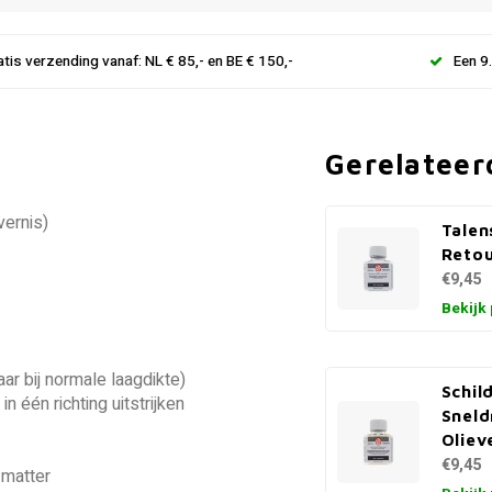
atis verzending vanaf: NL € 85,- en BE € 150,-
Een 9
Gerelateer
vernis)
Talen
Retou
€9,45
Bekijk
ar bij normale laagdikte)
Schi
 één richting uitstrijken
Snel
Oliev
€9,45
 matter