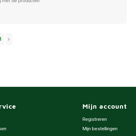
ij met de producten.
1
rvice
Mijn account
Registreren
sen
Mijn bestellingen