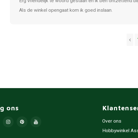
Erg vriendelijk te woord gestaan en ik ben ontzettend bl
Als de winkel opengaat kom ik goed inslaan.
lg ons
Klantense
Over ons
Hobbywinkel As