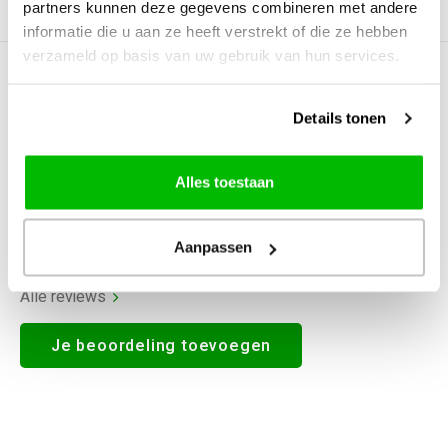
partners kunnen deze gegevens combineren met andere
Productomschrijving
informatie die u aan ze heeft verstrekt of die ze hebben
verzameld op basis van uw gebruik van hun services.
0
STERREN OP BASIS VAN
0
BEOORDELINGEN
Details tonen
0
Reviews
Alles toestaan
Aanpassen
Alle reviews
Je beoordeling toevoegen