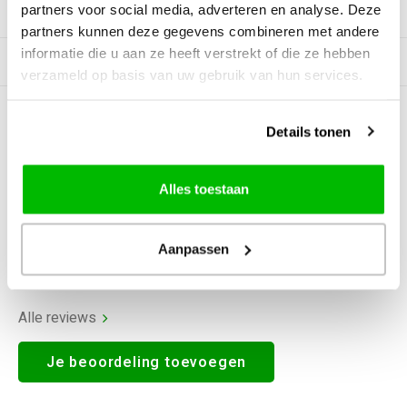
partners voor social media, adverteren en analyse. Deze
Productomschrijving
partners kunnen deze gegevens combineren met andere
informatie die u aan ze heeft verstrekt of die ze hebben
Gerelateerde producten
verzameld op basis van uw gebruik van hun services.
0
STERREN OP BASIS VAN
0
Details tonen
BEOORDELINGEN
0
Reviews
Alles toestaan
Aanpassen
Alle reviews
Je beoordeling toevoegen