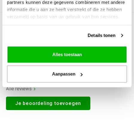
partners kunnen deze gegevens combineren met andere
Productomschrijving
informatie die u aan ze heeft verstrekt of die ze hebben
verzameld op basis van uw gebruik van hun services.
0
STERREN OP BASIS VAN
0
BEOORDELINGEN
Details tonen
0
Reviews
Alles toestaan
Aanpassen
Alle reviews
Je beoordeling toevoegen