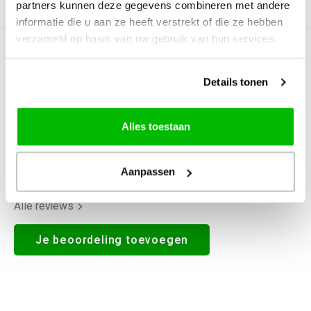
partners kunnen deze gegevens combineren met andere
Productomschrijving
informatie die u aan ze heeft verstrekt of die ze hebben
verzameld op basis van uw gebruik van hun services.
0
STERREN OP BASIS VAN
0
BEOORDELINGEN
Details tonen
0
Reviews
Alles toestaan
Aanpassen
Alle reviews
Je beoordeling toevoegen