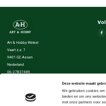
Vo
Art & Hobby Winkel
Vaart z.z. 7
9401 GE Assen
Nederland
06-27837449.
info(@)artenhobby.nl.
Deze website maakt gebru
We gebruiken cookies om c
bieden en om ons websitev
met onze partners voor so