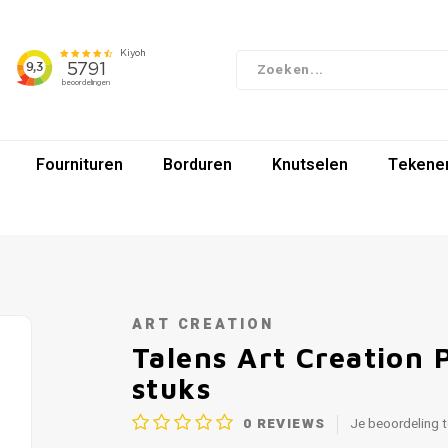
Fournituren
Borduren
Knutselen
Tekenen
ART CREATION
Talens Art Creation 
stuks
0
REVIEWS
Je beoordeling 