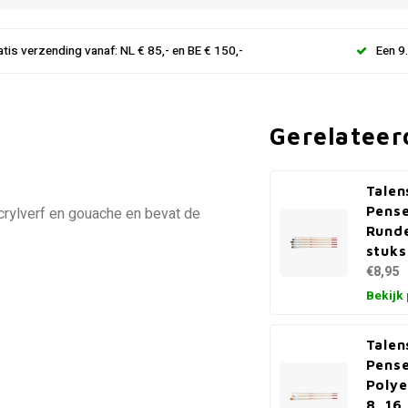
atis verzending vanaf: NL € 85,- en BE € 150,-
Een 9
Gerelateer
Talen
Pense
acrylverf en gouache en bevat de
Runde
stuks
€8,95
Bekijk
Talen
Pense
Polye
8, 16