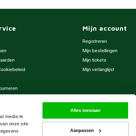
rvice
Mijn account
Registreren
sen
Mijn bestellingen
aarden
Mijn tickets
 Cookiebeleid
Mijn verlanglijst
ourneren
stijden
Alles toestaan
al media te
van onze site
Aanpassen
 gegevens