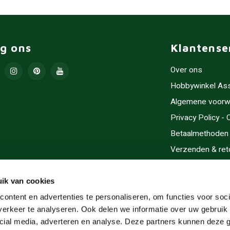
lg ons
Klantense
Over ons
Hobbywinkel As
Algemene voorw
Privacy Policy -
Betaalmethoden
Verzenden & ret
Contact/Opening
Sitemap
ik van cookies
Cadeaubonnen
ontent en advertenties te personaliseren, om functies voor soci
erkeer te analyseren. Ook delen we informatie over uw gebruik 
Inlijsten
cial media, adverteren en analyse. Deze partners kunnen deze
Servicegebieden