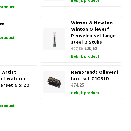
Bekijk product
 product
Winsor & Newton
ie
Winton Olieverf
Penselen set lange
 product
steel 3 Stuks
€20,62
€27,50
Bekijk product
 Artist
Rembrandt Olieverf
erf waterm.
luxe set 01C310
erset 6 x 20
€74,25
Bekijk product
 product