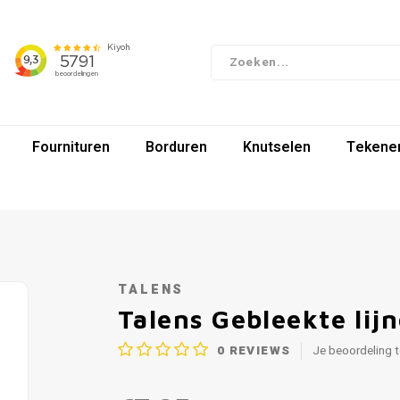
Fournituren
Borduren
Knutselen
Tekenen
TALENS
Talens Gebleekte lijn
0
REVIEWS
Je beoordeling 