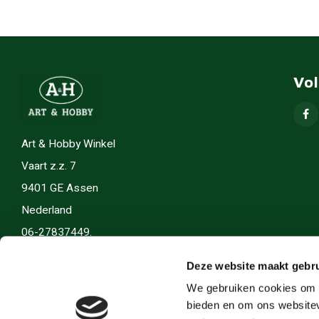
Vo
Art & Hobby Winkel
Vaart z.z. 7
9401 GE Assen
Nederland
06-27837449.
info(@)artenhobby.nl.
Deze website maakt gebru
We gebruiken cookies om c
bieden en om ons websitev