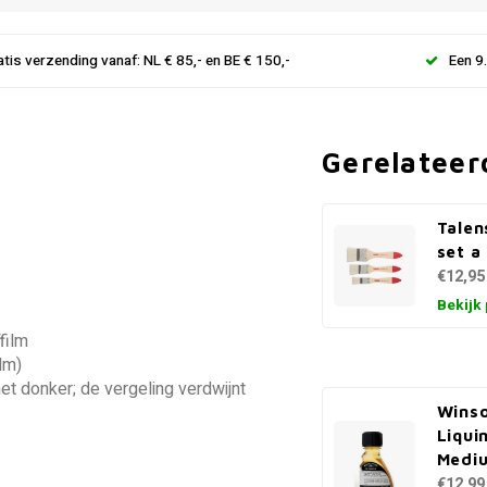
atis verzending vanaf: NL € 85,- en BE € 150,-
Een 9
Gerelateer
Talen
set a
€12,95
Bekijk
film
lm)
het donker; de vergeling verdwijnt
Wins
Liqui
Medi
€12,99