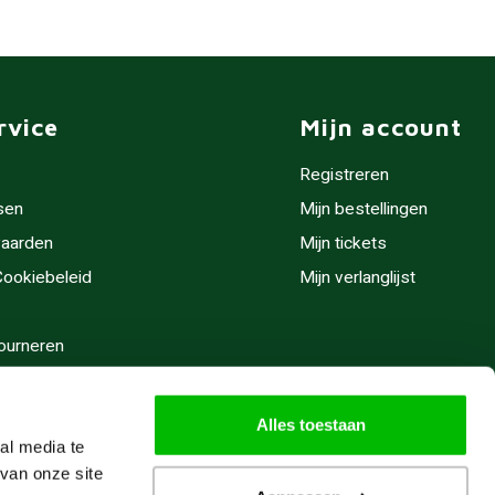
rvice
Mijn account
Registreren
sen
Mijn bestellingen
aarden
Mijn tickets
 Cookiebeleid
Mijn verlanglijst
ourneren
stijden
Alles toestaan
al media te
van onze site