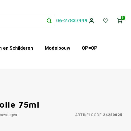
0
06-27837449
 en Schilderen
Modelbouw
OP=OP
olie 75ml
toevoegen
ARTIKELCODE
24280025