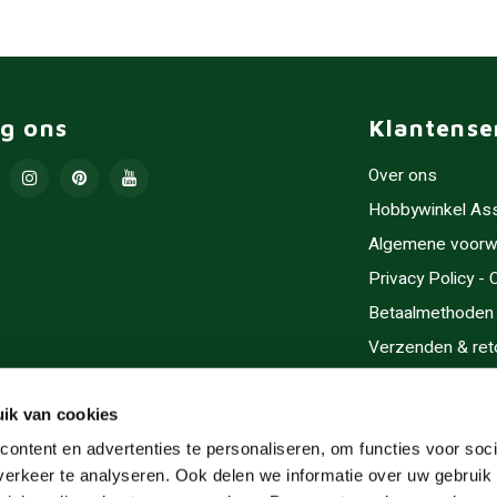
lg ons
Klantense
Over ons
Hobbywinkel As
Algemene voorw
Privacy Policy -
Betaalmethoden
Verzenden & ret
Contact/Opening
Sitemap
ik van cookies
Cadeaubonnen
ontent en advertenties te personaliseren, om functies voor soci
erkeer te analyseren. Ook delen we informatie over uw gebruik 
Inlijsten