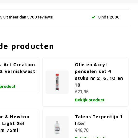
.5 uit meer dan 5700 reviews!
Sinds 2006
de producten
s Art Creation
Olie en Acryl
 3 verniskwast
penselen set 4
stuks nr 2, 6, 10 en
18
 product
€21,95
Bekijk product
or & Newton
Talens Terpentijn 1
n Light Gel
liter
um 75ml
€46,70