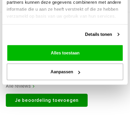
partners kunnen deze gegevens combineren met andere
Productomschrijving
informatie die u aan ze heeft verstrekt of die ze hebben
verzameld op basis van uw gebruik van hun services.
0
STERREN OP BASIS VAN
0
BEOORDELINGEN
Details tonen
0
Reviews
Alles toestaan
Aanpassen
Alle reviews
Je beoordeling toevoegen