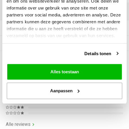
en om ons websiteverkeer te analyseren. Ook delen we
informatie over uw gebruik van onze site met onze
DELEN:
partners voor social media, adverteren en analyse. Deze
partners kunnen deze gegevens combineren met andere
Productomschrijving
informatie die u aan ze heeft verstrekt of die ze hebben
verzameld op basis van uw gebruik van hun services.
Gerelateerde producten
Details tonen
0
STERREN OP BASIS VAN
0
BEOORDELINGEN
Alles toestaan
0
Reviews
Aanpassen
Alle reviews