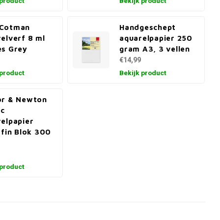
 product
Bekijk product
Cotman
Handgeschept
elverf 8 ml
aquarelpapier 250
es Grey
gram A3, 3 vellen
€14,99
 product
Bekijk product
or & Newton
ic
elpapier
 fin Blok 300
 product