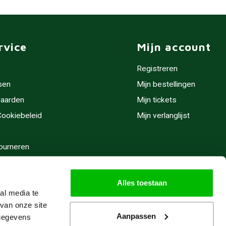
rvice
Mijn account
Registreren
sen
Mijn bestellingen
aarden
Mijn tickets
 Cookiebeleid
Mijn verlanglijst
ourneren
stijden
Alles toestaan
al media te
van onze site
Aanpassen
 gegevens