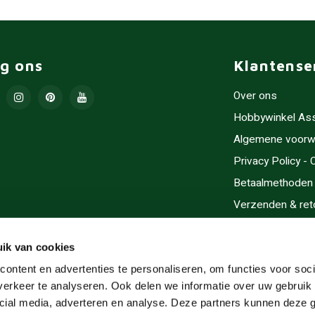
lg ons
Klantense
Over ons
Hobbywinkel As
Algemene voorw
Privacy Policy -
Betaalmethoden
Verzenden & ret
Contact/Opening
Sitemap
ik van cookies
Cadeaubonnen
ontent en advertenties te personaliseren, om functies voor soci
erkeer te analyseren. Ook delen we informatie over uw gebruik 
Inlijsten
cial media, adverteren en analyse. Deze partners kunnen deze
Servicegebieden