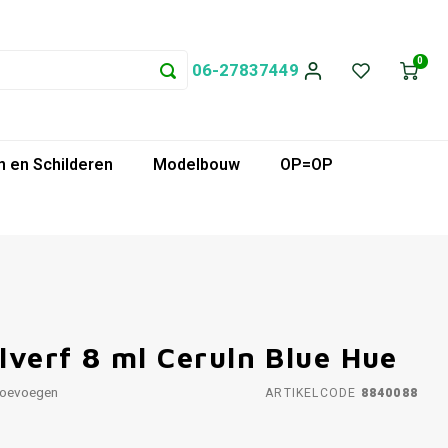
0
06-27837449
 en Schilderen
Modelbouw
OP=OP
erf 8 ml Ceruln Blue Hue
toevoegen
ARTIKELCODE
8840088