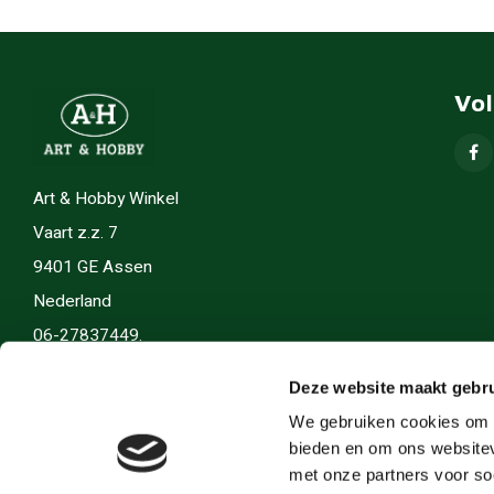
Vo
Art & Hobby Winkel
Vaart z.z. 7
9401 GE Assen
Nederland
06-27837449.
info(@)artenhobby.nl.
Deze website maakt gebru
We gebruiken cookies om c
bieden en om ons websitev
met onze partners voor so