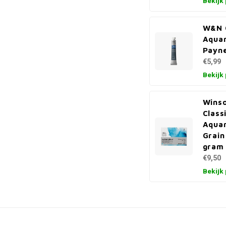
Bekijk
W&N 
Aquar
Payn
€5,99
Bekijk
Wins
Class
Aquar
Grain
gram
€9,50
Bekijk