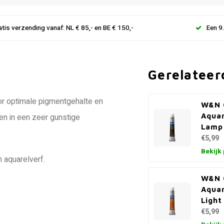
atis verzending vanaf: NL € 85,- en BE € 150,-
Een 9
Gerelateer
r optimale pigmentgehalte en
W&N 
Aquar
ren in een zeer gunstige
Lamp 
€5,99
Bekijk
 aquarelverf.
W&N 
Aquar
Light
€5,99