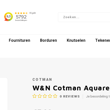
Fournituren
Borduren
Knutselen
Tekenen
COTMAN
W&N Cotman Aquarelv
0
REVIEWS
Je beoordeling 