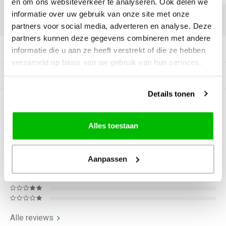
en om ons websiteverkeer te analyseren. Ook delen we
informatie over uw gebruik van onze site met onze
DELEN:
partners voor social media, adverteren en analyse. Deze
partners kunnen deze gegevens combineren met andere
Productomschrijving
informatie die u aan ze heeft verstrekt of die ze hebben
verzameld op basis van uw gebruik van hun services.
Gerelateerde producten
Details tonen
0
STERREN OP BASIS VAN
0
BEOORDELINGEN
Alles toestaan
0
Reviews
Aanpassen
Alle reviews