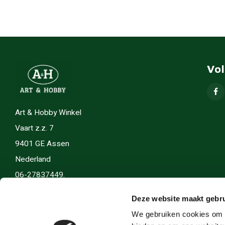
Vo
Art & Hobby Winkel
Vaart z.z. 7
9401 GE Assen
Nederland
06-27837449.
info(@)artenhobby.nl.
Deze website maakt gebru
We gebruiken cookies om c