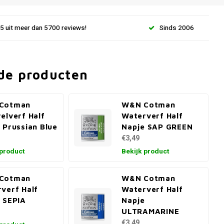
.5 uit meer dan 5700 reviews!
Sinds 2006
de producten
Cotman
W&N Cotman
elverf Half
Waterverf Half
 Prussian Blue
Napje SAP GREEN
€3,49
 product
Bekijk product
Cotman
W&N Cotman
verf Half
Waterverf Half
 SEPIA
Napje
ULTRAMARINE
€3,49