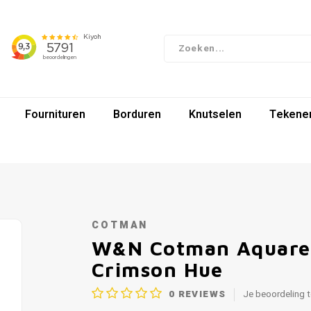
Fournituren
Borduren
Knutselen
Tekenen
COTMAN
W&N Cotman Aquarelv
Crimson Hue
0
REVIEWS
Je beoordeling 