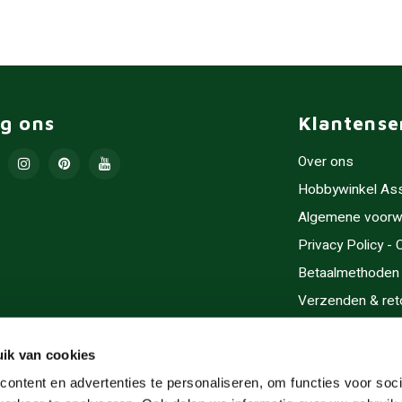
lg ons
Klantense
Over ons
Hobbywinkel As
Algemene voorw
Privacy Policy -
Betaalmethoden
Verzenden & ret
Contact/Opening
Sitemap
ik van cookies
Cadeaubonnen
ontent en advertenties te personaliseren, om functies voor soci