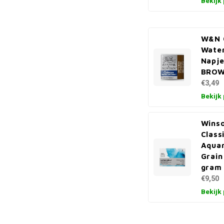
Bekijk
W&N 
Water
Napj
BRO
€3,49
Bekijk
Wins
Class
Aquar
Grain
gram
€9,50
Bekijk