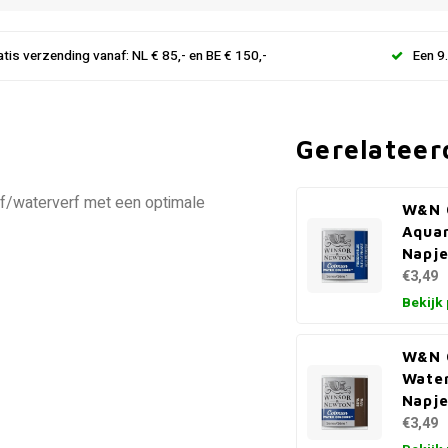
atis verzending vanaf: NL € 85,- en BE € 150,-
Een 9
Gerelateer
f/waterverf met een optimale
W&N 
Aquar
Napje
€3,49
Bekijk
W&N 
Water
Napje
€3,49