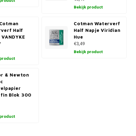
 product
Bekijk product
Cotman
Cotman Waterverf
verf Half
Half Napje Viridian
e VANDYKE
Hue
W
€3,49
Bekijk product
 product
or & Newton
ic
elpapier
 fin Blok 300
 product