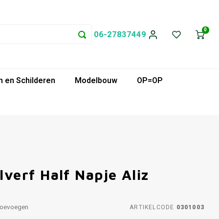
0
06-27837449
 en Schilderen
Modelbouw
OP=OP
erf Half Napje Aliz
toevoegen
ARTIKELCODE
0301003