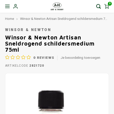
0
Home
Winsor & Newton Artisan Sneldrogend schildersmedium 75ml
WINSOR & NEWTON
Winsor & Newton Artisan
Sneldrogend schildersmedium
75ml
0
REVIEWS
Je beoordeling toevoegen
ARTIKELCODE
2821720