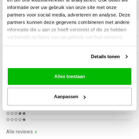
informatie over uw gebruik van onze site met onze
DELEN:
partners voor social media, adverteren en analyse. Deze
partners kunnen deze gegevens combineren met andere
Productomschrijving
informatie die u aan ze heeft verstrekt of die ze hebben
verzameld op basis van uw gebruik van hun services.
Gerelateerde producten
Details tonen
0
STERREN OP BASIS VAN
0
BEOORDELINGEN
Alles toestaan
0
Reviews
Aanpassen
Alle reviews