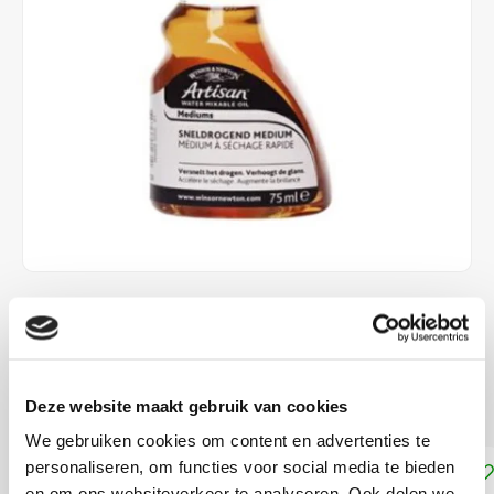
€12,99
DIRECT LEVERBAAR
Voor olieverf
Lees meer
Deze website maakt gebruik van cookies
We gebruiken cookies om content en advertenties te
personaliseren, om functies voor social media te bieden
Toevoegen aan winkelwagen
en om ons websiteverkeer te analyseren. Ook delen we