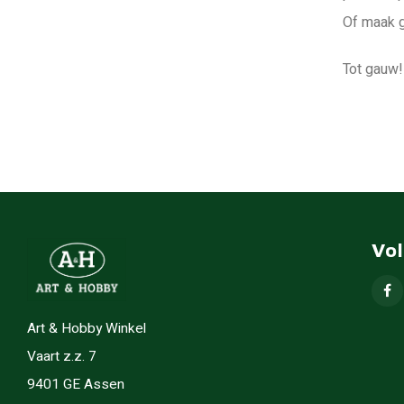
Of maak g
Tot gauw!
Vo
Art & Hobby Winkel
Vaart z.z. 7
9401 GE Assen