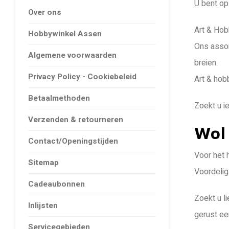
U bent op
Over ons
Art & Hob
Hobbywinkel Assen
Ons assor
Algemene voorwaarden
breien.
Privacy Policy - Cookiebeleid
Art & hob
Betaalmethoden
Zoekt u i
Verzenden & retourneren
Wol
Contact/Openingstijden
Voor het 
Sitemap
Voordelig
Cadeaubonnen
Zoekt u l
Inlijsten
gerust ee
Servicegebieden