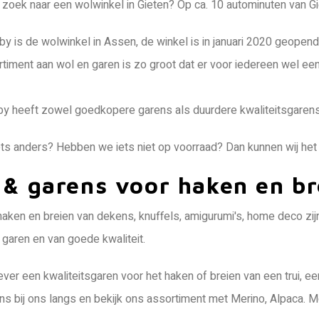
 zoek naar een wolwinkel in Gieten? Op ca. 10 autominuten van Gi
by is de wolwinkel in Assen, de winkel is in januari 2020 geopen
timent aan wol en garen is zo groot dat er voor iedereen wel een
by heeft zowel goedkopere garens als duurdere kwaliteitsgaren
ets anders? Hebben we iets niet op voorraad? Dan kunnen wij het 
 & garens voor haken en br
haken en breien van dekens, knuffels, amigurumi's, home deco zi
 garen en van goede kwaliteit.
iever een kwaliteitsgaren voor het haken of breien van een trui, 
ns bij ons langs en bekijk ons assortiment met Merino, Alpaca. Mo