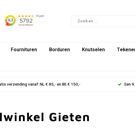
Fournituren
Borduren
Knutselen
Tekenen
atis verzending vanaf: NL € 85,- en BE € 150,-
Een 9
lwinkel Gieten