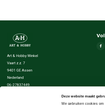
Vo
Art & Hobby Winkel
Vaart z.z. 7
9401 GE Assen
Nederland
06-27837449.
info(@)artenhobby.nl.
Deze website maakt gebru
We gebruiken cookies om c