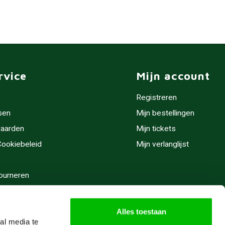
rvice
Mijn account
Registreren
sen
Mijn bestellingen
aarden
Mijn tickets
 Cookiebeleid
Mijn verlanglijst
ourneren
stijden
Alles toestaan
al media te