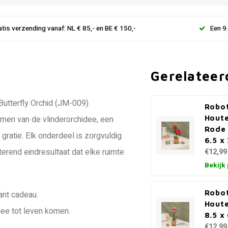
atis verzending vanaf: NL € 85,- en BE € 150,-
Een 9
Gerelateer
Butterfly Orchid (JM-009)
Robo
Hout
men van de vlinderorchidee, een
Rode 
gratie. Elk onderdeel is zorgvuldig
6.5 x
rend eindresultaat dat elke ruimte
€12,99
Bekijk
Robo
ant cadeau.
Hout
dee tot leven komen.
8.5 x
€12,99