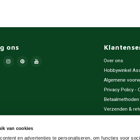
lg ons
Klantense
Over ons
Hobbywinkel As
Algemene voorw
Privacy Policy -
Betaalmethoden
Verzenden & ret
Contact/Opening
Sitemap
ik van cookies
Cadeaubonnen
ontent en advertenties te personaliseren, om functies voor soci