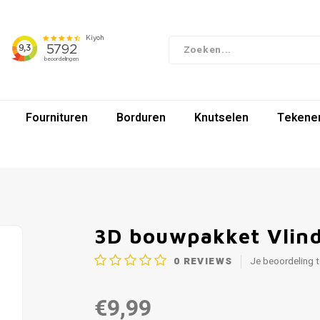
Fournituren
Borduren
Knutselen
Tekenen
3D bouwpakket Vlind
0
REVIEWS
Je beoordeling 
€9,99