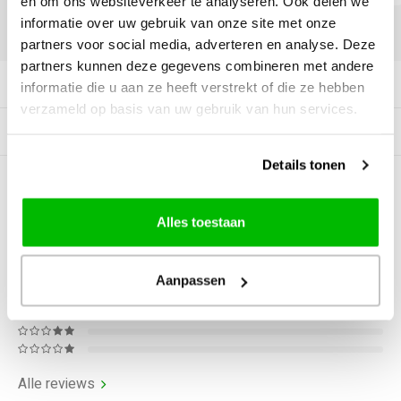
en om ons websiteverkeer te analyseren. Ook delen we
informatie over uw gebruik van onze site met onze
DELEN:
partners voor social media, adverteren en analyse. Deze
partners kunnen deze gegevens combineren met andere
Productomschrijving
informatie die u aan ze heeft verstrekt of die ze hebben
verzameld op basis van uw gebruik van hun services.
Gerelateerde producten
Details tonen
0
STERREN OP BASIS VAN
0
BEOORDELINGEN
Alles toestaan
0
Reviews
Aanpassen
Alle reviews