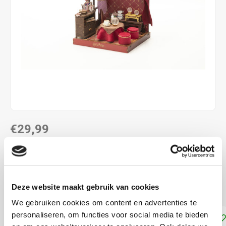
€29,99
DIRECT LEVERBAAR
ca. 238 x 40 x 160 mm
Deze website maakt gebruik van cookies
houten constructie
Lees meer
We gebruiken cookies om content en advertenties te
personaliseren, om functies voor social media te bieden
Toevoegen aan winkelwagen