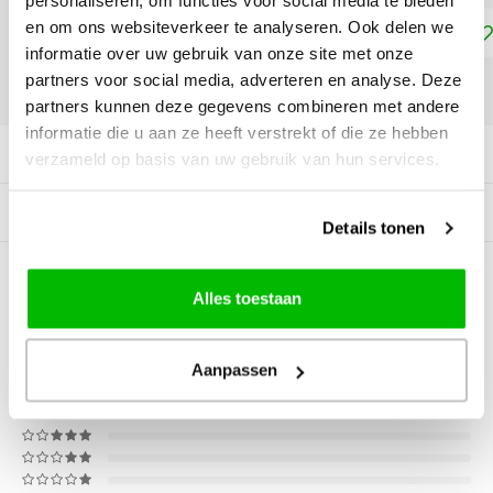
personaliseren, om functies voor social media te bieden
en om ons websiteverkeer te analyseren. Ook delen we
Toevoegen aan winkelwagen
informatie over uw gebruik van onze site met onze
partners voor social media, adverteren en analyse. Deze
DELEN:
partners kunnen deze gegevens combineren met andere
informatie die u aan ze heeft verstrekt of die ze hebben
Productomschrijving
verzameld op basis van uw gebruik van hun services.
Gerelateerde producten
Details tonen
0
STERREN OP BASIS VAN
0
Alles toestaan
BEOORDELINGEN
0
Reviews
Aanpassen