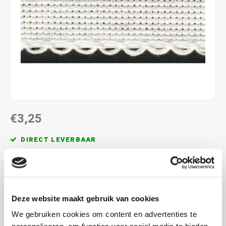
€3,25
DIRECT LEVERBAAR
100% katoen,
5.4 steken/cm
Lees meer
Deze website maakt gebruik van cookies
KOOP
25
VOOR
€2,93
PER STUK
10% KORTING
We gebruiken cookies om content en advertenties te