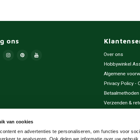
lg ons
Klantense
Over ons
Hobbywinkel As
Algemene voorw
Privacy Policy -
Betaalmethoden
Verzenden & ret
Contact/Opening
Sitemap
ik van cookies
Cadeaubonnen
ontent en advertenties te personaliseren, om functies voor soci
erkeer te analyseren. Ook delen we informatie over uw gebruik 