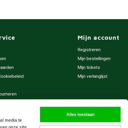
rvice
Mijn account
Registreren
sen
Mijn bestellingen
aarden
Mijn tickets
 Cookiebeleid
Mijn verlanglijst
ourneren
stijden
Alles toestaan
al media te
van onze site