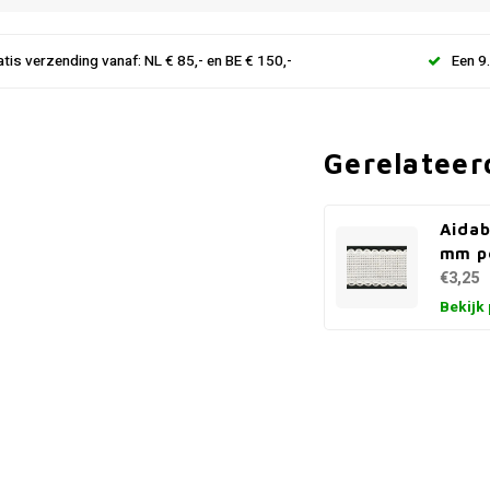
atis verzending vanaf: NL € 85,- en BE € 150,-
Een 9
Gerelateer
Aidab
mm p
€3,25
Bekijk