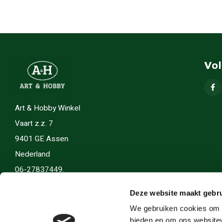
Vo
Art & Hobby Winkel
Vaart z.z. 7
9401 GE Assen
Nederland
06-27837449.
info(@)artenhobby.nl.
Deze website maakt gebru
We gebruiken cookies om c
bieden en om ons websitev