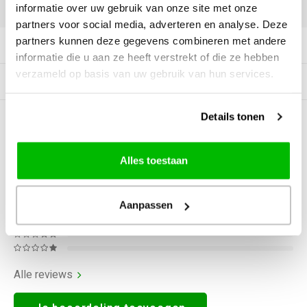
DELEN:
informatie over uw gebruik van onze site met onze
partners voor social media, adverteren en analyse. Deze
partners kunnen deze gegevens combineren met andere
Productomschrijving
informatie die u aan ze heeft verstrekt of die ze hebben
verzameld op basis van uw gebruik van hun services.
Gerelateerde producten
Details tonen
0
STERREN OP BASIS VAN
0
BEOORDELINGEN
0
Reviews
Alles toestaan
Aanpassen
Alle reviews