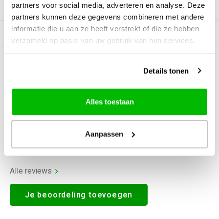
partners voor social media, adverteren en analyse. Deze
Productomschrijving
partners kunnen deze gegevens combineren met andere
informatie die u aan ze heeft verstrekt of die ze hebben
Gerelateerde producten
verzameld op basis van uw gebruik van hun services.
0
STERREN OP BASIS VAN
0
Details tonen
BEOORDELINGEN
0
Reviews
Alles toestaan
Aanpassen
Alle reviews
Je beoordeling toevoegen