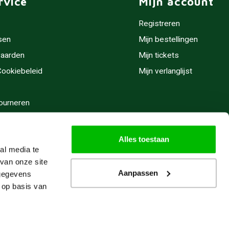
rvice
Mijn account
Registreren
sen
Mijn bestellingen
aarden
Mijn tickets
 Cookiebeleid
Mijn verlanglijst
ourneren
stijden
Alles toestaan
al media te
van onze site
Aanpassen
 gegevens
 op basis van