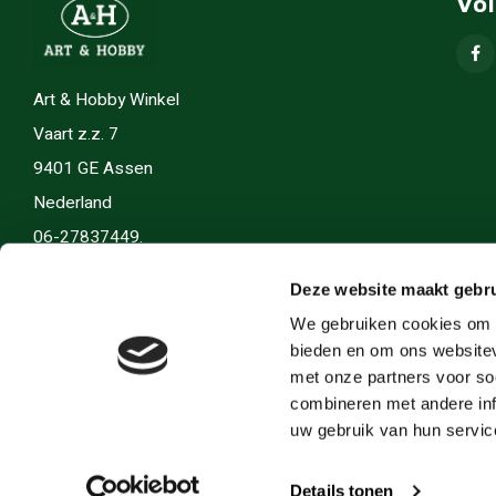
Vo
Art & Hobby Winkel
Vaart z.z. 7
9401 GE Assen
Nederland
06-27837449.
info(@)artenhobby.nl.
Deze website maakt gebru
We gebruiken cookies om c
bieden en om ons websitev
met onze partners voor so
combineren met andere inf
uw gebruik van hun servic
Details tonen