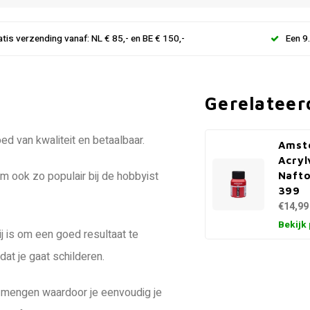
atis verzending vanaf: NL € 85,- en BE € 150,-
Een 9
Gerelateer
d van kwaliteit en betaalbaar.
Amst
Acryl
em ook zo populair bij de hobbyist
Nafto
399
€14,99
Bekijk
ij is om een goed resultaat te
at je gaat schilderen.
ing mengen waardoor je eenvoudig je