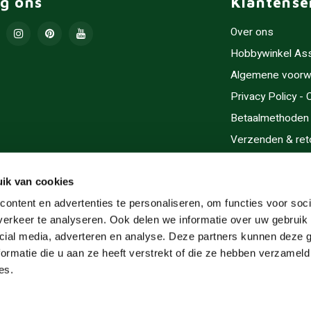
lg ons
Klantense
Over ons
Hobbywinkel As
Algemene voorw
Privacy Policy -
Betaalmethoden
Verzenden & ret
Contact/Opening
Sitemap
ik van cookies
Cadeaubonnen
ontent en advertenties te personaliseren, om functies voor soci
erkeer te analyseren. Ook delen we informatie over uw gebruik 
Inlijsten
cial media, adverteren en analyse. Deze partners kunnen deze
Servicegebieden
ormatie die u aan ze heeft verstrekt of die ze hebben verzameld
RSS-feed
es.