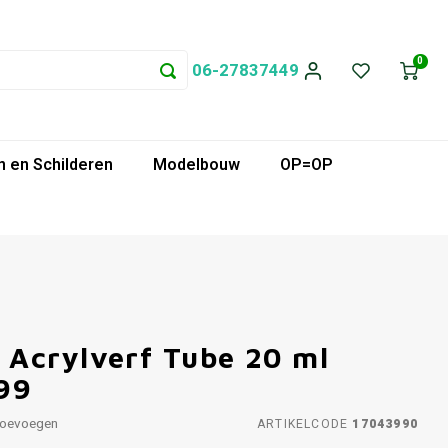
0
06-27837449
 en Schilderen
Modelbouw
OP=OP
Acrylverf Tube 20 ml
99
toevoegen
ARTIKELCODE
17043990