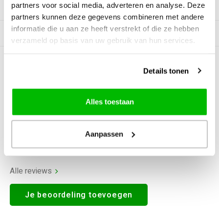
partners voor social media, adverteren en analyse. Deze
Productomschrijving
partners kunnen deze gegevens combineren met andere
informatie die u aan ze heeft verstrekt of die ze hebben
Gerelateerde producten
verzameld op basis van uw gebruik van hun services.
0
STERREN OP BASIS VAN
0
Details tonen
BEOORDELINGEN
0
Reviews
Alles toestaan
Aanpassen
Alle reviews
Je beoordeling toevoegen