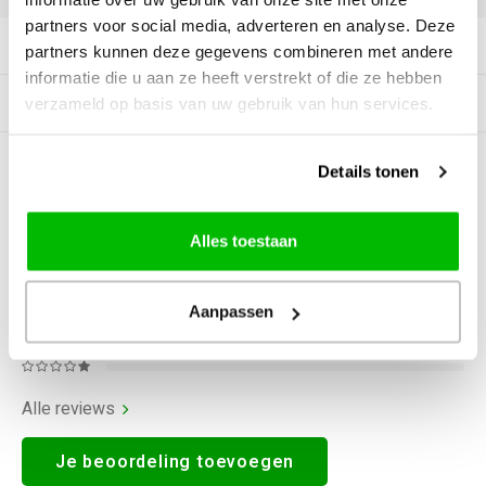
partners voor social media, adverteren en analyse. Deze
Productomschrijving
partners kunnen deze gegevens combineren met andere
informatie die u aan ze heeft verstrekt of die ze hebben
Gerelateerde producten
verzameld op basis van uw gebruik van hun services.
Details tonen
0
STERREN OP BASIS VAN
0
BEOORDELINGEN
0
Reviews
Alles toestaan
Aanpassen
Alle reviews
Je beoordeling toevoegen