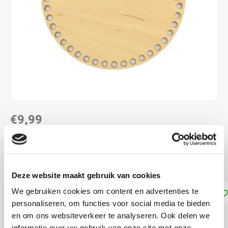
€9,99
DIRECT LEVERBAAR
met 7 mm gaten
Lees meer
Deze website maakt gebruik van cookies
We gebruiken cookies om content en advertenties te
Toevoegen aan winkelwagen
personaliseren, om functies voor social media te bieden
en om ons websiteverkeer te analyseren. Ook delen we
DELEN:
informatie over uw gebruik van onze site met onze