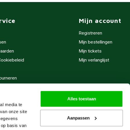
rvice
Mijn account
Registreren
sen
Mijn bestellingen
aarden
Mijn tickets
 Cookiebeleid
Mijn verlanglijst
ourneren
stijden
Alles toestaan
al media te
van onze site
Aanpassen
 gegevens
 op basis van