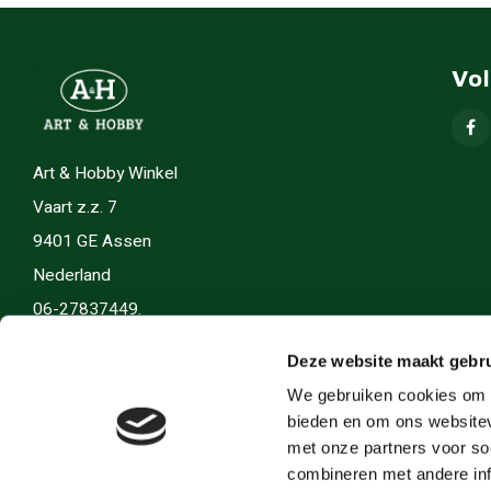
Vo
Art & Hobby Winkel
Vaart z.z. 7
9401 GE Assen
Nederland
06-27837449.
info(@)artenhobby.nl.
Deze website maakt gebru
We gebruiken cookies om c
bieden en om ons websitev
met onze partners voor so
combineren met andere inf