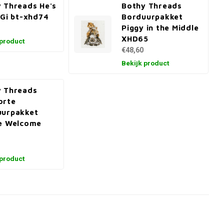
 Threads He's
Bothy Threads
 Gi bt-xhd74
Borduurpakket
Piggy in the Middle
XHD65
 product
€48,60
Bekijk product
 Threads
orte
uurpakket
e Welcome
 product