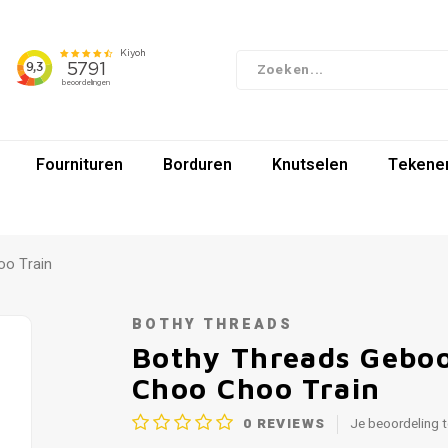
Fournituren
Borduren
Knutselen
Tekenen
oo Train
BOTHY THREADS
Bothy Threads Geboo
Choo Choo Train
0
REVIEWS
Je beoordeling 