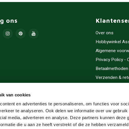
lg ons
Klantense
Over ons
Hobbywinkel As
Algemene voorw
Privacy Policy -
Betaalmethoden
Verzenden & ret
Contact/Opening
Sitemap
ik van cookies
Cadeaubonnen
ontent en advertenties te personaliseren, om functies voor soci
erkeer te analyseren. Ook delen we informatie over uw gebruik 
Inlijsten
cial media, adverteren en analyse. Deze partners kunnen deze
Servicegebieden
ormatie die u aan ze heeft verstrekt of die ze hebben verzameld