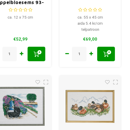
ppelbloesems 93-
290
ca. 12 x 75 cm
ca. 55 x 45 cm
aida 5.4 kr/cm
telpatroon
€52,99
€69,00
+
+