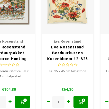
a Rosenstand
Eva Rosenstand
 Rosenstand
Eva Rosenstand
rduurpakket
Borduurkussen
force Hunting
Korenbloem 42-325
72-452
borduurstof ca. 58 x
ca. 35 x 45 cm telpatroon
Li
4 cm telpakket
€104,80
€64,30
+
+