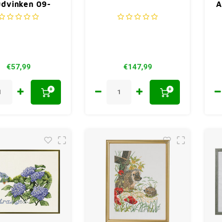
dvinken 09-
A
2775
€57,99
€147,99
+
+