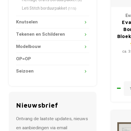
Heritage Crafts Borduurpakket
(8)
Leti Stitch borduurpakket
(115)
Ev
Knutselen
Eva
Bo
Tekenen en Schilderen
Bloe
Modelbouw
ca. 
OP=OP
Seizoen
Nieuwsbrief
Ontvang de laatste updates, nieuws
en aanbiedingen via email