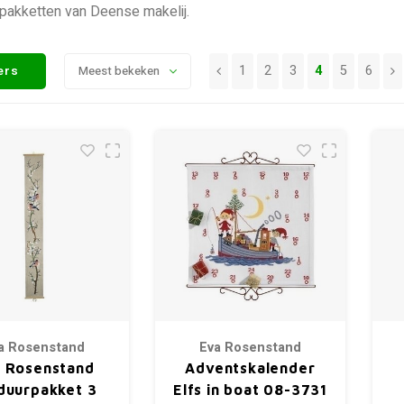
akketten van Deense makelij.
1
2
3
4
5
6
ters
Meest bekeken
a Rosenstand
Eva Rosenstand
 Rosenstand
Adventskalender
duurpakket 3
Elfs in boat 08-3731