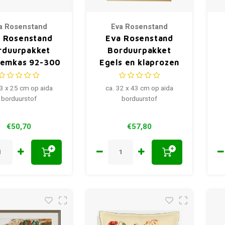
a Rosenstand
Eva Rosenstand
 Rosenstand
Eva Rosenstand
rduurpakket
Borduurpakket
kemkas 92-300
Egels en klaprozen
94-475
33 x 25 cm op aida
ca. 32 x 43 cm op aida
borduurstof
borduurstof
€50,70
€57,80
+
+