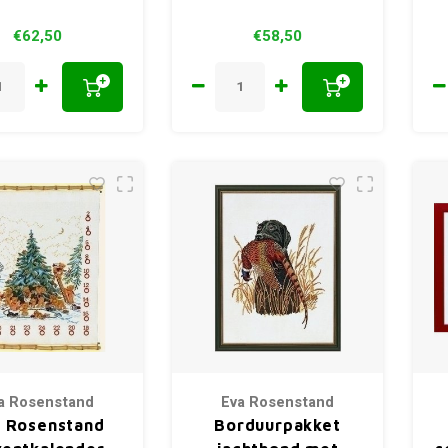
€62,50
€58,50
+
+
a Rosenstand
Eva Rosenstand
 Rosenstand
Borduurpakket