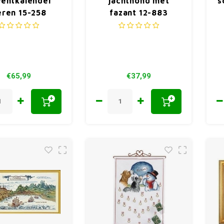
entkalender
jachthond met
s
ren 15-258
fazant 12-883
€65,99
€37,99
+
+