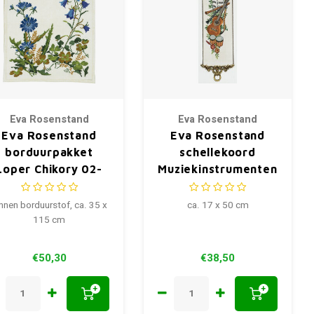
Eva Rosenstand
Eva Rosenstand
Eva Rosenstand
Eva Rosenstand
borduurpakket
schellekoord
Loper Chikory 02-
Muziekinstrumenten
4564
13-336
nnen borduurstof, ca. 35 x
ca. 17 x 50 cm
115 cm
€50,30
€38,50
+
+