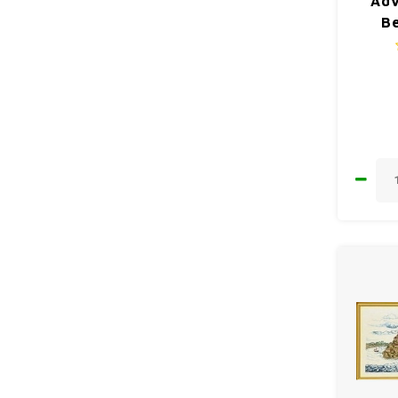
Adv
Be