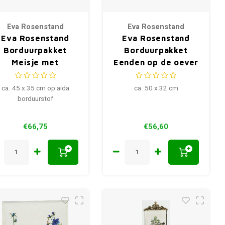
Eva Rosenstand
Eva Rosenstand
Eva Rosenstand
Eva Rosenstand
Borduurpakket
Borduurpakket
Meisje met
Eenden op de oever
poppenwagen
van het meer
ca. 45 x 35 cm op aida
ca. 50 x 32 cm
borduurstof
€66,75
€56,60
+
+