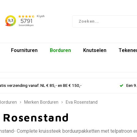
Fournituren
Borduren
Knutselen
Tekenen
atis verzending vanaf: NL € 85,- en BE € 150,-
Een 9
Borduren
Merken Borduren
Eva Rosenstand
 Rosenstand
stand- Complete kruissteek borduurpakketten met telpatroon en a