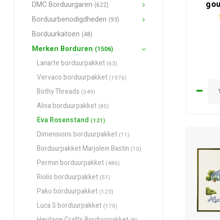
DMC Borduurgaren
gou
(622)
Borduurbenodigdheden
(93)
Borduurkatoen
(48)
Merken Borduren
(1506)
Lanarte borduurpakket
(63)
Vervaco borduurpakket
(1076)
Bothy Threads
(349)
Alisa borduurpakket
(85)
Eva Rosenstand
(121)
Dimensions borduurpakket
(11)
Borduurpakket Marjolein Bastin
(10)
Permin borduurpakket
(486)
Riolis borduurpakket
(51)
Pako borduurpakket
(123)
Luca S borduurpakket
(170)