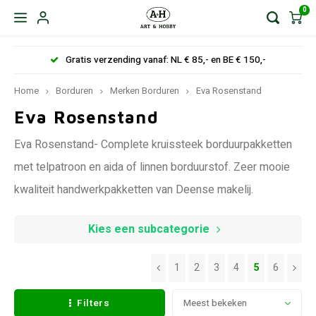
0
Gratis verzending vanaf: NL € 85,- en BE € 150,-
Home
Borduren
Merken Borduren
Eva Rosenstand
Eva Rosenstand
Eva Rosenstand- Complete kruissteek borduurpakketten
met telpatroon en aida of linnen borduurstof. Zeer mooie
kwaliteit handwerkpakketten van Deense makelij.
Kies een subcategorie
1
2
3
4
5
6
Filters
Meest bekeken