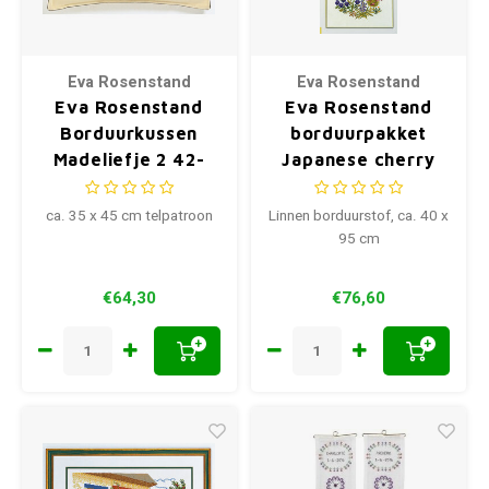
Eva Rosenstand
Eva Rosenstand
Eva Rosenstand
Eva Rosenstand
Borduurkussen
borduurpakket
Madeliefje 2 42-
Japanese cherry
344
08-2864
ca. 35 x 45 cm telpatroon
Linnen borduurstof, ca. 40 x
95 cm
€64,30
€76,60
+
+