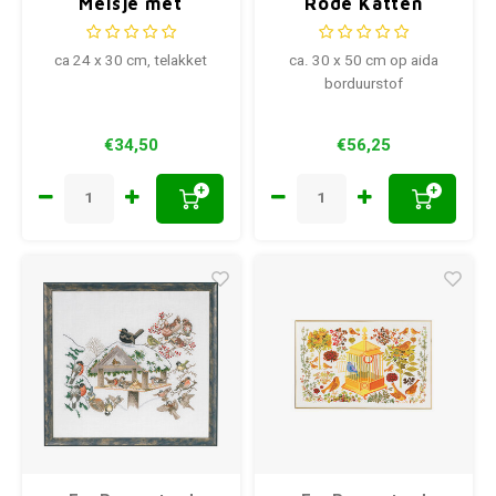
Meisje met
Rode Katten
vogelhuisje 94-232
ca 24 x 30 cm, telakket
ca. 30 x 50 cm op aida
borduurstof
€34,50
€56,25
+
+