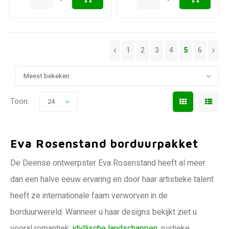
1
2
3
4
5
6
Meest bekeken
Toon:
24
Eva Rosenstand borduurpakket
De Deense ontwerpster Eva Rosenstand heeft al meer
dan een halve eeuw ervaring en door haar artistieke talent
heeft ze internationale faam verworven in de
borduurwereld. Wanneer u haar designs bekijkt ziet u
vooral romantiek:
idyllische landschappen
, rustieke