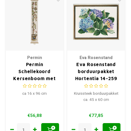
Permin
Eva Rosenstand
Permin
Eva Rosenstand
Schellekoord
borduurpakket
Kersenboom met
Hortentia 14-259
Vogeltjes 16 x 96
45 x 60 cm
cm 35-1367
ca 16 x 96 cm
Kruissteek borduurpakket
ca. 45 x 60 cm
€56,88
€77,85
+
+